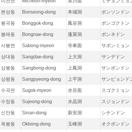
미천면
Micheon-myeon
美川面
ミチョンミョ
본성동
Bonseong-dong
本城洞
ポンソンドン
봉곡동
Bonggok-dong
鳳谷洞
ポンゴクトン
봉래동
Bongnae-dong
蓬萊洞
ポンネドン
사봉면
Sabong-myeon
寺奉面
サボンミョン
상대동
Sangdae-dong
上大洞
サンデドン
상봉동
Sangbong-dong
上鳳洞
サンボンドン
상평동
Sangpyeong-dong
上平洞
サンピョンド
수곡면
Sugok-myeon
水谷面
スゴクミョン
수정동
Sujeong-dong
水晶洞
スジョンドン
신안동
Sinan-dong
新安洞
シナンドン
옥봉동
Okbong-dong
玉峰洞
オクポンドン