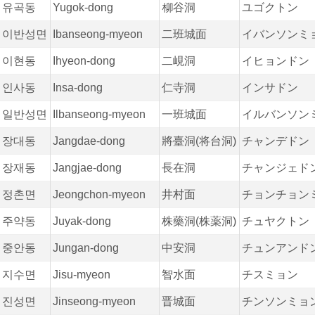
유곡동
Yugok-dong
柳谷洞
ユゴクトン
이반성면
Ibanseong-myeon
二班城面
イバンソンミ
이현동
Ihyeon-dong
二峴洞
イヒョンドン
인사동
Insa-dong
仁寺洞
インサドン
일반성면
Ilbanseong-myeon
一班城面
イルバンソン
장대동
Jangdae-dong
將臺洞(将台洞)
チャンデドン
장재동
Jangjae-dong
長在洞
チャンジェド
정촌면
Jeongchon-myeon
井村面
チョンチョン
주약동
Juyak-dong
株藥洞(株薬洞)
チュヤクトン
중안동
Jungan-dong
中安洞
チュンアンド
지수면
Jisu-myeon
智水面
チスミョン
진성면
Jinseong-myeon
晋城面
チンソンミョ