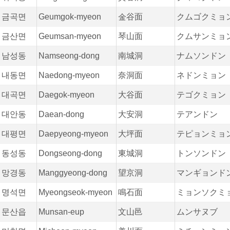
금곡면
Geumgok-myeon
金谷面
クムゴクミョ
금산면
Geumsan-myeon
琴山面
クムサンミョ
남성동
Namseong-dong
南城洞
ナムソンドン
내동면
Naedong-myeon
奈洞面
ネドンミョン
대곡면
Daegok-myeon
大谷面
テゴクミョン
대안동
Daean-dong
大安洞
テアンドン
대평면
Daepyeong-myeon
大坪面
テピョンミョ
동성동
Dongseong-dong
東城洞
トンソンドン
망경동
Manggyeong-dong
望京洞
マンギョンド
명석면
Myeongseok-myeon
鳴石面
ミョンソクミ
문산읍
Munsan-eup
文山邑
ムンサヌブ