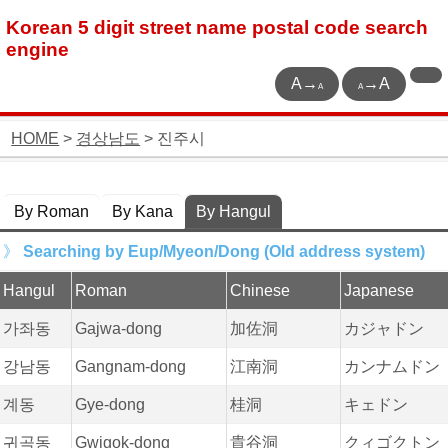
Korean 5 digit street name postal code search
engine
A→
→A
A
A
HOME
>
경상남도
> 진주시
By Roman
By Kana
By Hangul
Searching by Eup/Myeon/Dong (Old address system)
Hangul
Roman
Chinese
Japanese
가좌동
Gajwa-dong
加佐洞
カジャドン
강남동
Gangnam-dong
江南洞
カンナムドン
계동
Gye-dong
桂洞
キェドン
귀곡동
Gwigok-dong
貴谷洞
クィゴクトン