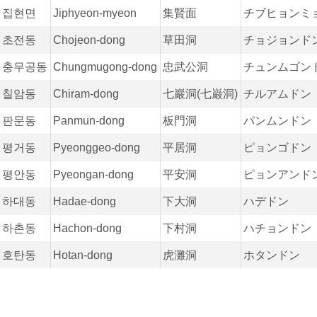
집현면
Jiphyeon-myeon
集賢面
チブヒョンミ
초전동
Chojeon-dong
草田洞
チョジョンド
충무공동
Chungmugong-dong
忠武公洞
チュンムゴン
칠암동
Chiram-dong
七巖洞(七巌洞)
チルアムドン
판문동
Panmun-dong
板門洞
パンムンドン
평거동
Pyeonggeo-dong
平居洞
ピョンゴドン
평안동
Pyeongan-dong
平安洞
ピョンアンド
하대동
Hadae-dong
下大洞
ハデドン
하촌동
Hachon-dong
下村洞
ハチョンドン
호탄동
Hotan-dong
虎灘洞
ホタンドン