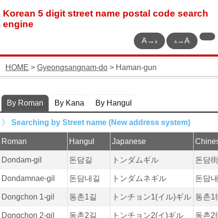
Korean 5 digit street name postal code search
engine
A→
→A
A
A
HOME
>
Gyeongsangnam-do
> Haman-gun
By Roman
By Kana
By Hangul
Searching by Street name (New address system)
Roman
Hangul
Japanese
Chine
Dondam-gil
돈담길
トンダムギル
돈담
Dondamnae-gil
돈담내길
トンダムネギル
돈담
Dongchon 1-gil
동촌1길
トンチョン1(イル)ギル
동촌1
Dongchon 2-gil
동촌2길
トンチョン2(イ)ギル
동촌2