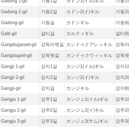
Gadong 1-gil
가동1길
カドン1(イル)ギル
가동1
Gadong 2-gil
가동2길
カドン2(イ)ギル
가동2
Gadong-gil
가동길
カドンギル
가동
Galti-gil
갈티길
カルティギル
갈티
Gangdugaraet-gil
강둑아랫길
カンドゥクアレッキル
강둑
Gangdugwit-gil
강둑윗길
カンドゥクウィッキル
강둑
Gangji 1-gil
강지1길
カンジ1(イル)ギル
강지1
Gangji 2-gil
강지2길
カンジ2(イ)ギル
강지2
Gangji-gil
강지길
カンジギル
강지
Gangju 1-gil
강주1길
カンジュ1(イル)ギル
강주1
Gangju 2-gil
강주2길
カンジュ2(イ)ギル
강주2
Gangju 3-gil
강주3길
カンジュ3(サム)ギル
강주3