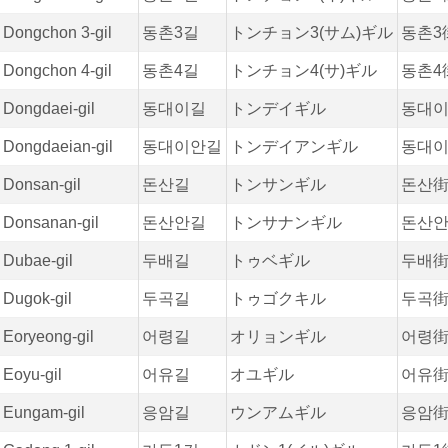
Dongchon 3-gil
동촌3길
トンチョン3(サム)ギル
동촌3
Dongchon 4-gil
동촌4길
トンチョン4(サ)ギル
동촌4
Dongdaei-gil
동대이길
トンデイギル
동대
Dongdaeian-gil
동대이안길
トンデイアンギル
동대
Donsan-gil
돈산길
トンサンギル
돈산
Donsanan-gil
돈산안길
トンサナンギル
돈산
Dubae-gil
두배길
トゥベギル
두배
Dugok-gil
두곡길
トゥゴクキル
두곡
Eoryeong-gil
어령길
オリョンギル
어령
Eoyu-gil
어유길
オユギル
어유
Eungam-gil
응암길
ウンアムギル
응암